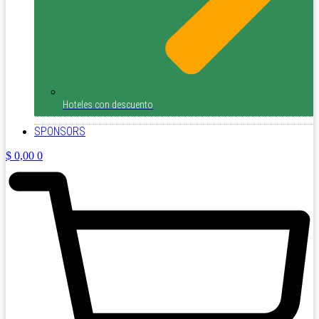
Hoteles con descuento
SPONSORS
$
0,00
0