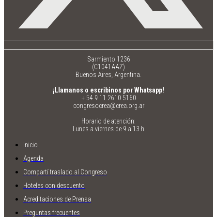
Sarmiento 1236
(C1041AAZ)
Buenos Aires, Argentina.
¡Llamanos o escribinos por Whatsapp!
+ 54 9 11 2610 5160
congresocrea@crea.org.ar
Horario de atención:
Lunes a viernes de 9 a 13 h
Inicio
Agenda
Compartí traslado al Congreso
Hoteles con descuento
Acreditaciones de Prensa
Preguntas frecuentes