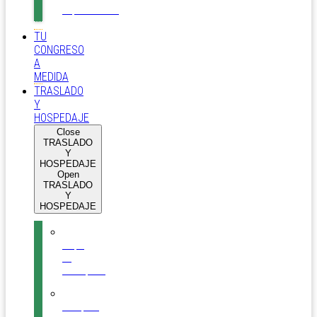
Esparcimiento
TU
CONGRESO
A
MEDIDA
TRASLADO
Y
HOSPEDAJE
Close
TRASLADO
Y
HOSPEDAJE
Open
TRASLADO
Y
HOSPEDAJE
Mapa
de
Tecnópolis
Compartí